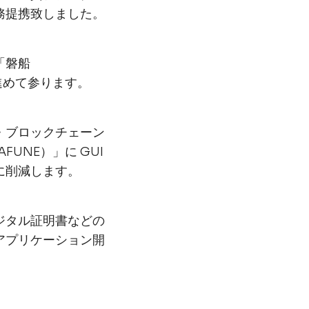
務提携致しました。
「磐船
進めて参ります。
・ブロックチェーン
UNE）」に GUI
に削減します。
ジタル証明書などの
アプリケーション開