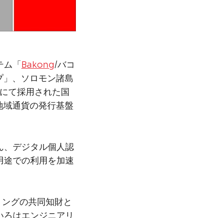
テム「
Bakong
/バコ
プ」、ソロモン諸島
大学にて採用された国
地域通貨の発行基盤
ん、デジタル個人認
用途での利用を加速
リングの共同知財と
いろはエンジニアリ