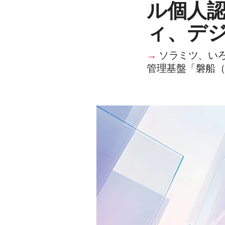
ル個人
ィ、デ
→
ソラミツ、い
管理基盤「磐船（IWAF